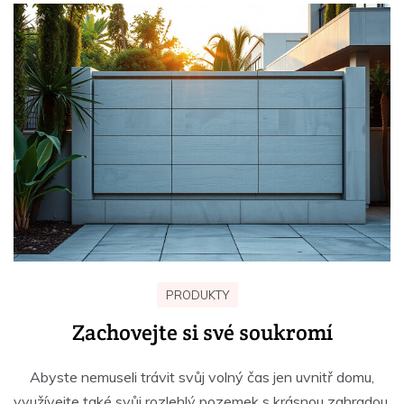
PRODUKTY
Zachovejte si své soukromí
Abyste nemuseli trávit svůj volný čas jen uvnitř domu,
využívejte také svůj rozlehlý pozemek s krásnou zahradou.