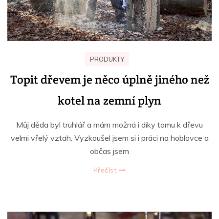
PRODUKTY
Topit dřevem je něco úplně jiného než
kotel na zemní plyn
Můj děda byl truhlář a mám možná i díky tomu k dřevu
velmi vřelý vztah. Vyzkoušel jsem si i práci na hoblovce a
občas jsem
Přečíst